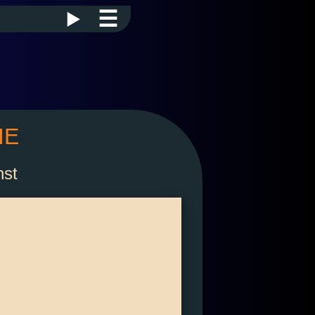
☰
IE
nst