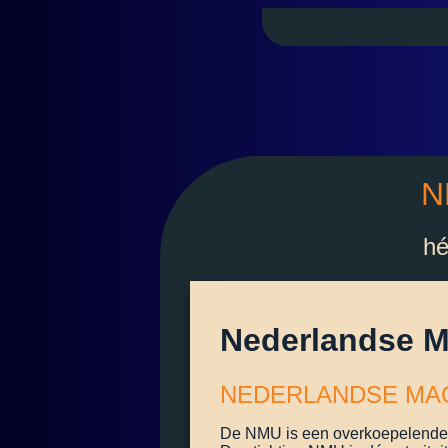
N
hé
Nederlandse M
NEDERLANDSE MAG
De NMU is een overkoepelende 