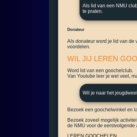
Als lid van een NMU club
te praten.
Donateur
Als donateur word je lid van de 
voordelen.
WIL JIJ LEREN GO
Word lid van een goochelclub.
Van Youtube leer je wel veel, ma
Wil je naar het jeugdwe
Bezoek een goochelwinkel en laa
Bezoek zoveel mogelijk activit
de NMU voor de eerstvolgende ac
LEREN GOOCHELEN