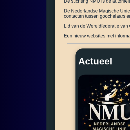
De stichting NMU is dé autorite
De Nederlandse Magische Unie i
contacten tussen goochelaars en
Lid van de Wereldfederatie va
Een nieuw websites met informat
Actueel