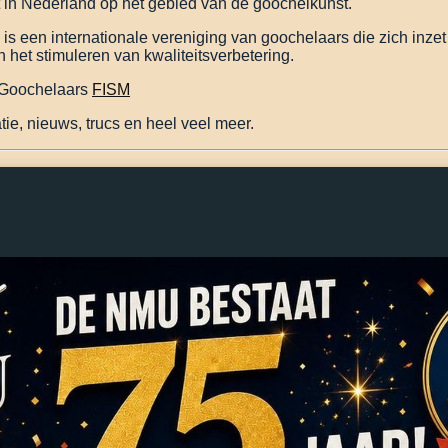
it in Nederland op het gebied van de goochelkunst.
s een internationale vereniging van goochelaars die zich inze
 het stimuleren van kwaliteitsverbetering.
n Goochelaars
FISM
ie, nieuws, trucs en heel veel meer.