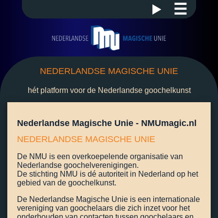
☰
NEDERLANDSE MAGISCHE UNIE
hét platform voor de Nederlandse goochelkunst
Nederlandse Magische Unie - NMUmagic.nl
NEDERLANDSE MAGISCHE UNIE
De NMU is een overkoepelende organisatie van
Nederlandse goochelverenigingen.
De stichting NMU is dé autoriteit in Nederland op het
gebied van de goochelkunst.
De Nederlandse Magische Unie is een internationale
vereniging van goochelaars die zich inzet voor het
onderhouden van contacten tussen goochelaars en