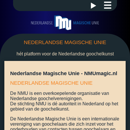
☰
NEDERLANDSE MAGISCHE UNIE
hét platform voor de Nederlandse goochelkunst
Nederlandse Magische Unie - NMUmagic.nl
NEDERLANDSE MAGISCHE UNIE
De NMU is een overkoepelende organisatie van
Nederlandse goochelverenigingen.
De stichting NMU is dé autoriteit in Nederland op het
gebied van de goochelkunst.
De Nederlandse Magische Unie is een internationale
vereniging van goochelaars die zich inzet voor het
onderhouden van contacten tussen goochelaars en