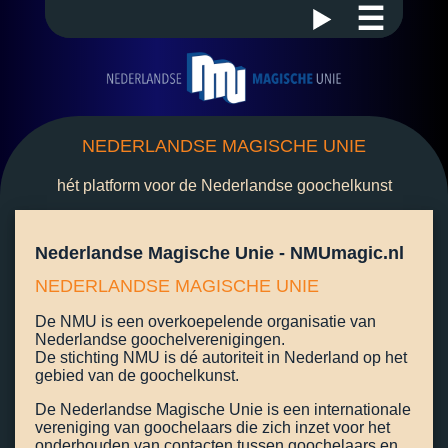
☰
NEDERLANDSE MAGISCHE UNIE
hét platform voor de Nederlandse goochelkunst
Nederlandse Magische Unie - NMUmagic.nl
NEDERLANDSE MAGISCHE UNIE
De NMU is een overkoepelende organisatie van
Nederlandse goochelverenigingen.
De stichting NMU is dé autoriteit in Nederland op het
gebied van de goochelkunst.
De Nederlandse Magische Unie is een internationale
vereniging van goochelaars die zich inzet voor het
onderhouden van contacten tussen goochelaars en