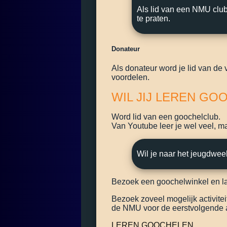
Als lid van een NMU club
te praten.
Donateur
Als donateur word je lid van de 
voordelen.
WIL JIJ LEREN GO
Word lid van een goochelclub.
Van Youtube leer je wel veel, ma
Wil je naar het jeugdwe
Bezoek een goochelwinkel en laa
Bezoek zoveel mogelijk activit
de NMU voor de eerstvolgende ac
LEREN GOOCHELEN