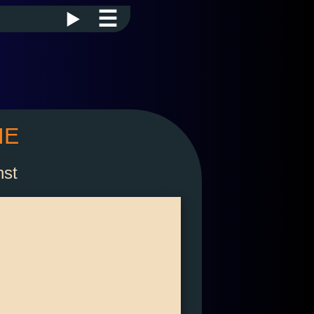
☰
IE
nst