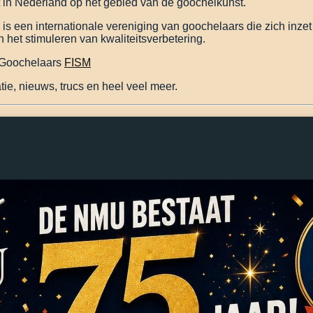
it in Nederland op het gebied van de goochelkunst.
s een internationale vereniging van goochelaars die zich inze
 het stimuleren van kwaliteitsverbetering.
n Goochelaars
FISM
ie, nieuws, trucs en heel veel meer.