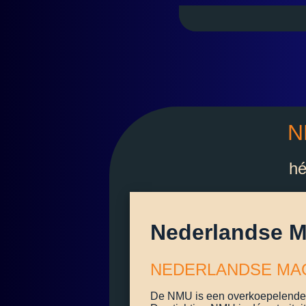
N
hé
Nederlandse M
NEDERLANDSE MAG
De NMU is een overkoepelende 