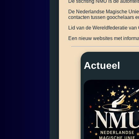
De stichting NMU is dé autorite
De Nederlandse Magische Unie i
contacten tussen goochelaars en
Lid van de Wereldfederatie va
Een nieuw websites met informat
Actueel