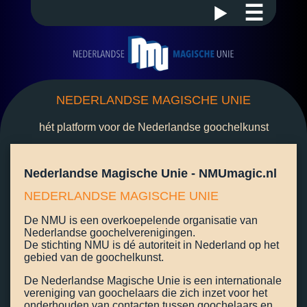
☰
NEDERLANDSE MAGISCHE UNIE
hét platform voor de Nederlandse goochelkunst
Nederlandse Magische Unie - NMUmagic.nl
NEDERLANDSE MAGISCHE UNIE
De NMU is een overkoepelende organisatie van
Nederlandse goochelverenigingen.
De stichting NMU is dé autoriteit in Nederland op het
gebied van de goochelkunst.
De Nederlandse Magische Unie is een internationale
vereniging van goochelaars die zich inzet voor het
onderhouden van contacten tussen goochelaars en