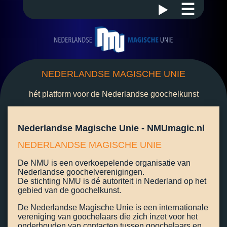
☰
NEDERLANDSE MAGISCHE UNIE
hét platform voor de Nederlandse goochelkunst
Nederlandse Magische Unie - NMUmagic.nl
NEDERLANDSE MAGISCHE UNIE
De NMU is een overkoepelende organisatie van
Nederlandse goochelverenigingen.
De stichting NMU is dé autoriteit in Nederland op het
gebied van de goochelkunst.
De Nederlandse Magische Unie is een internationale
vereniging van goochelaars die zich inzet voor het
onderhouden van contacten tussen goochelaars en