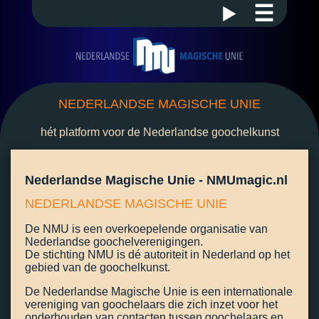
☰
NEDERLANDSE MAGISCHE UNIE
hét platform voor de Nederlandse goochelkunst
Nederlandse Magische Unie - NMUmagic.nl
NEDERLANDSE MAGISCHE UNIE
De NMU is een overkoepelende organisatie van
Nederlandse goochelverenigingen.
De stichting NMU is dé autoriteit in Nederland op het
gebied van de goochelkunst.
De Nederlandse Magische Unie is een internationale
vereniging van goochelaars die zich inzet voor het
onderhouden van contacten tussen goochelaars en