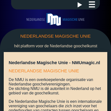
☰
NEDERLANDSE MAGISCHE UNIE
hét platform voor de Nederlandse goochelkunst
Nederlandse Magische Unie - NMUmagic.nl
NEDERLANDSE MAGISCHE UNIE
De NMU is een overkoepelende organisatie van
Nederlandse goochelverenigingen.
De stichting NMU is dé autoriteit in Nederland op het
gebied van de goochelkunst.
De Nederlandse Magische Unie is een internationale
vereniging van goochelaars die zich inzet voor het
onderhouden van contacten tussen goochelaars en