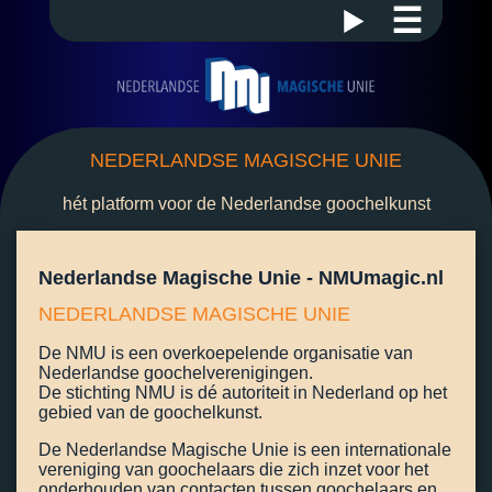
☰
NEDERLANDSE MAGISCHE UNIE
hét platform voor de Nederlandse goochelkunst
Nederlandse Magische Unie - NMUmagic.nl
NEDERLANDSE MAGISCHE UNIE
De NMU is een overkoepelende organisatie van
Nederlandse goochelverenigingen.
De stichting NMU is dé autoriteit in Nederland op het
gebied van de goochelkunst.
De Nederlandse Magische Unie is een internationale
vereniging van goochelaars die zich inzet voor het
onderhouden van contacten tussen goochelaars en