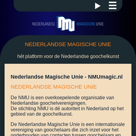
☰
NEDERLANDSE MAGISCHE UNIE
hét platform voor de Nederlandse goochelkunst
Nederlandse Magische Unie - NMUmagic.nl
NEDERLANDSE MAGISCHE UNIE
De NMU is een overkoepelende organisatie van
Nederlandse goochelverenigingen.
De stichting NMU is dé autoriteit in Nederland op het
gebied van de goochelkunst.
De Nederlandse Magische Unie is een internationale
vereniging van goochelaars die zich inzet voor het
onderhouden van contacten tussen goochelaars en